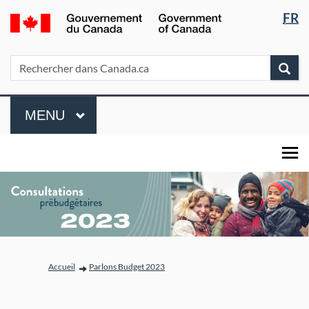
Sélectio
/
FR
Passer
Passer
Passer
de
Government
au
à
à
of
la
contenu
« Au
la
Rechercher
Rechercher
Rec
Canada
principal
sujet
version
langue
dans
du
HTML
Canada.ca
Menu
gouvernement »
simplifiée
MENU
PRINCIPAL
Vous êtes ici:
Accueil
Parlons Budget 2023