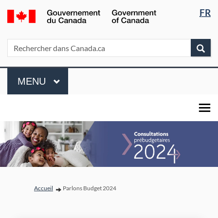
Sélectio
/
FR
Passer
Passer
Passer
de
Government
au
à
à
of
la
contenu
« Au
la
Rechercher
Rechercher
Rec
Canada
principal
sujet
version
langue
dans
du
HTML
Canada.ca
Menu
gouvernement »
simplifiée
MENU
PRINCIPAL
Vous êtes ici:
Accueil
Parlons Budget 2024