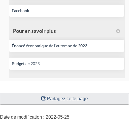
(Liens externes)
Facebook
Pour en savoir plus
(Liens externes)
Énoncé économique de l’automne de 2023
(Liens externes)
Budget de 2023
"Détails
Partagez cette page
de
la
page"
Date de modification :
2022-05-25